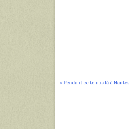
Navigation
< Pendant ce temps là à Nante
de
l’article