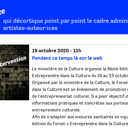
ce
qui décortique point par point le cadre admini
artistes-auteur·ices
19 octobre 2020 - 11h
Pendant ce temps là sur le web
Le ministère de la Culture organise la 6ème édi
Entreprendre dans la Culture du 19 au 23 octob
Organisé par le ministère de la Culture, le For
dans la Culture est un évènement de promotion e
de l’entrepreneuriat culturel. Il a pour objectif
informations pratiques et concrètes aux porteur
entrepreneurs culturels.
Afin de s’adapter aux mesures sanitaires en vig
édition du Forum « Entreprendre dans la Culture