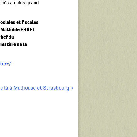
accès au plus grand
sociales et fiscales
r Mathilde EHRET-
chef du
nistère de la
ture/
 là à Mulhouse et Strasbourg >