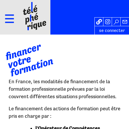
se connecter
f
i
n
a
n
c
e
r
v
o
r
f
o
r
m
a
t
i
o
e
t
n
En France, les modalités de financement de la
formation professionnelle prévues par la loi
couvrent différentes situations professionnelles.
Le financement des actions de formation peut être
pris en charge par :
l’Opérateur de Compétences