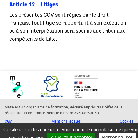
Article 12 – Litiges
Les présentes CGV sont régies par le droit
français. Tout litige se rapportant à son exécution
ou à son interprétation sera soumis aux tribunaux
compétents de Lille.
Maze est un organisme de formation, déclaré auprès du Préfet de la
région Hauts de France, sous le numéro 32590960059
CGV
Mentions légales
Cookies
Ce site utilise des cookies et vous donne le contrôle sur ce que vo
© maze - 2026
conception graphique : Léonie Young -
cosmonaute.eu
souhaitez activer
✓ OK, tout accepter
Personnaliser