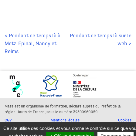
Navigation
< Pendant ce temps là à
Pendant ce temps là sur le
Metz-Epinal, Nancy et
web >
de
Reims
l’article
Maze est un organisme de formation, déclaré auprès du Préfet de la
région Hauts de France, sous le numéro 32590960059
CGV
Mentions légales
Cookies
Ce site utilise des cookies et vous donne le contrôle sur ce que vo
© maze - 2026
conception graphique : Léonie Young -
cosmonaute.eu