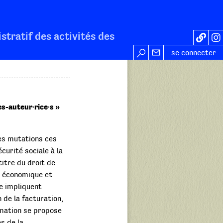
stratif des activités des
se connecter
s-auteur·rice·s »
es mutations ces
curité sociale à la
itre du droit de
n économique et
te impliquent
 de la facturation,
rmation se propose
s de la