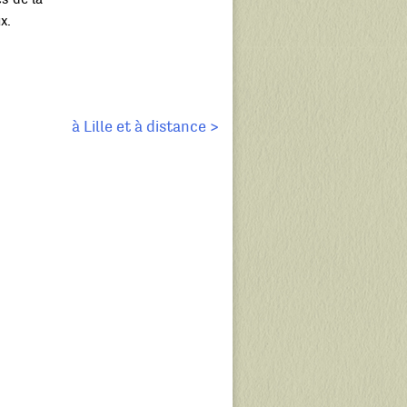
x.
à Lille et à distance >