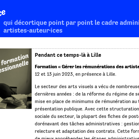
ce
qui décortique point par point le cadre admini
artistes-auteur·ices
Pendant ce temps-là à Lille
Formation « Gérer les rémunérations des artiste
12 et 13 juin 2023, en présence à Lille.
Le secteur des arts visuels a vécu de nombreus
dernières années : de la réforme du régime de sé
mise en place de minimums de rémunération au t
présentation publique. Avec cette structuratio
sociale du secteur, la plupart des fiches de pos
dorénavant des tâches administratives : gestion
relecture et adaptation des contrats. Cette fo
de mieux appréhender les étapes administrative