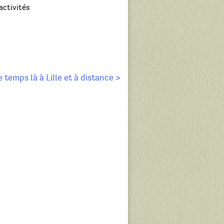
activités
 temps là à Lille et à distance >