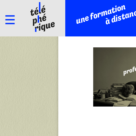
une formation
à distan