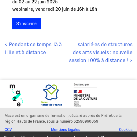
du 02 au 22 juin 2025
webinaire, vendredi 20 juin de 16h à 18h
S’inscrire
Navigation
< Pendant ce temps-là à
salarié·es de structures
Lille et à distance
des arts visuels : nouvelle
de
session 100% à distance ! >
l’article
Maze est un organisme de formation, déclaré auprès du Préfet de la
région Hauts de France, sous le numéro 32590960059
CGV
Mentions légales
Cookies