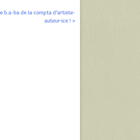
e b.a-ba de la compta d’artiste-
auteur·ice ! >