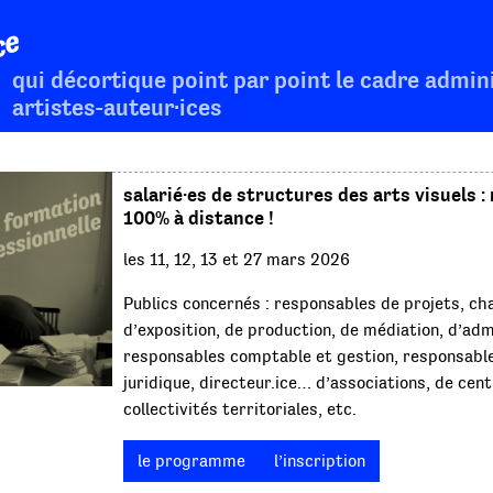
ce
qui décortique point par point le cadre admini
artistes-auteur·ices
salarié·es de structures des arts visuels :
100% à distance !
les 11, 12, 13 et 27 mars 2026
Publics concernés : responsables de projets, ch
d’exposition, de production, de médiation, d’adm
responsables comptable et gestion, responsable
juridique, directeur.ice… d’associations, de cent
collectivités territoriales, etc.
le programme
l’inscription